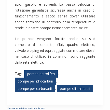
avio, gasolio e solventi. La bassa velocità di
rotazione garantisce sicurezza anche in caso di
funzionamento a secco senza dover utilizzare
sonde termiche di controllo della temperatura e
rende le nostre pompe intrinsecamente sicure.
Le pompe vengono fornite anche su skid
completo di conta-litri, filtri, quadro elettrico,
valvole e piping ed equipaggiate con motore diesel
nel caso di utilizzo in zone non sono raggiunte
dalla rete elettrica.
Tags:
,
pompe petroliferi
,
pompe per idrocarburi
,
pompe per carburanti
pompe olii minerali
FaLang translation system by Faboba