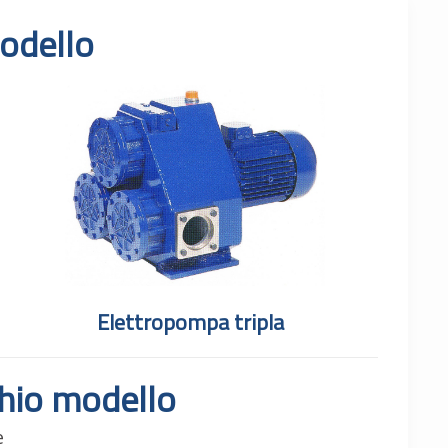
odello
Elettropompa tripla
chio modello
e