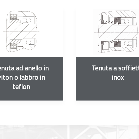
nuta ad anello in
Tenuta a soffiet
viton o labbro in
inox
teflon