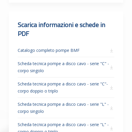
posteriore sul giunto magnetico, con
attacchi per il collegamento alla linea
di acqua calda, vapore o olio
Scarica informazioni e schede in
diatermico per il pompaggio di liquidi
PDF
caldi
Catalogo completo pompe BMF
Scheda tecnica pompe a disco cavo - serie "C" -
corpo singolo
Scheda tecnica pompe a disco cavo - serie "C"-
corpo doppio o triplo
Scheda tecnica pompe a disco cavo - serie "L" -
corpo singolo
Scheda tecnica pompe a disco cavo - serie "L" -
corpo doppio o triplo