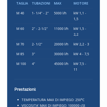
TAGLIA
TUBAZIONI
MAX
MOTORE
M 40
1- 1/4" - 2"
5000 l/h
kW 1,1 -
1,5
M 60
2" - 2-1/2"
11000 l/h
kW 1,5 -
2,2
M 70
2- 1/2"
20000 l/h
kW 2,2 - 3
M 85
3"
30000 l/h
kW 4 - 7,5
M 100
4"
45000 l/h
kW 7,5 -
11
Prestazioni:
TEMPERATURA MAX DI IMPIEGO: 250°C
VISCOSITA’ MAX DI IMPIEGO: 100000 cSt