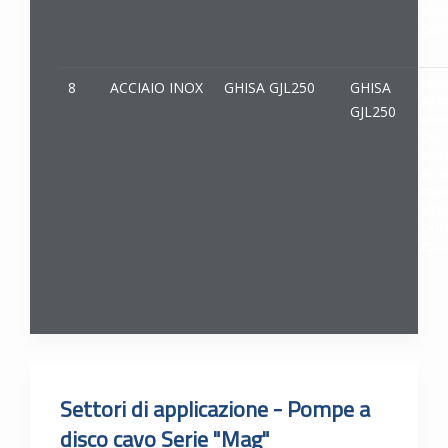
SCIR
CORR
PRO
8
ACCIAIO INOX
GHISA GJL250
GHISA
PETR
GJL250
KERO
OIL,
PARA
RESI
GRAS
MELA
OLIO
ESAU
Settori di applicazione - Pompe a
disco cavo Serie "Mag"