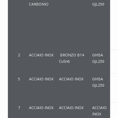
PETR
CARBONIO
GJL250
KERO
OIL,
PARA
RESI
GRAS
MELA
OLIO
ESAU
SAP
2
ACCIAIO INOX
BRONZO B14
GHISA
OLEO
CuSn6
GJL250
LUBR
OLII,
5
ACCIAIO INOX
ACCIAIO INOX
GHISA
ALL’
GJL250
TENS
GLUC
OLIO
7
ACCIAIO INOX
ACCIAIO INOX
ACCIAIO
OLIV
INOX
CIOC