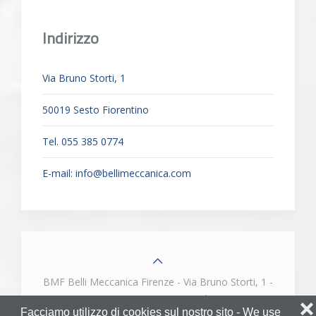
Indirizzo
Via Bruno Storti, 1
50019 Sesto Fiorentino
Tel. 055 385 0774
E-mail:
info@bellimeccanica.com
BMF Belli Meccanica Firenze - Via Bruno Storti, 1 -
50019 - Sesto Fiorentino (FI) Tel. e Fax 055
❌
Facciamo utilizzo di cookies sul nostro sito - We use
3850774 - E-mail:
info@bellimeccanica.com
- P.IVA